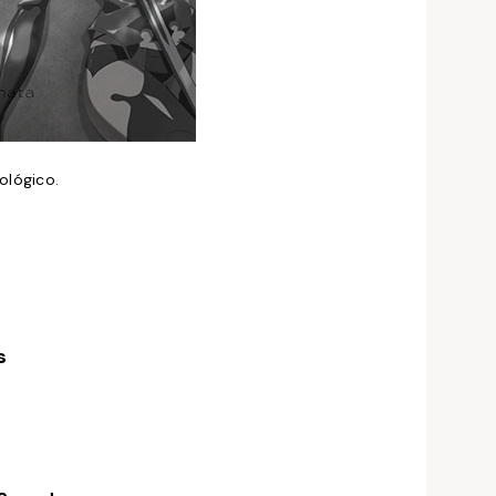
cológico.
s