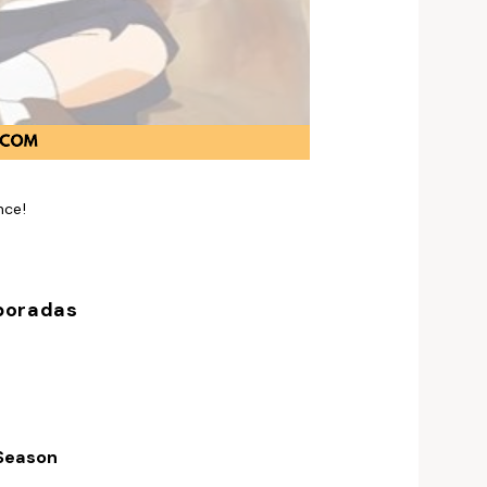
nce!
poradas
 Season