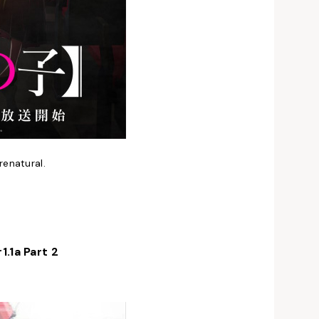
renatural.
.1a Part 2