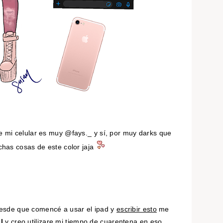
e mi celular es muy @fays._ y sí, por muy darks que
s cosas de este color jaja
desde que comencé a usar el ipad y
escribir esto
me
l
y creo utilizare mi tiempo de cuarentena en eso.