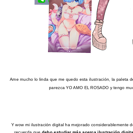
Ame mucho lo linda que me quedo esta ilustración, la paleta d
parezca YO AMO EL ROSADO y tengo mucha
Y wow mi ilustración digital ha mejorado considerablemente 
recuerda que
debo estudiar más acerca ilustración digita