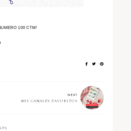
 NUMERO 100 CTM!
a
NEXT
MIS CANALES FAVORITOS
STS