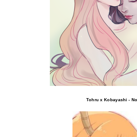
Tohru x Kobayashi
- No