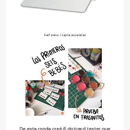
half pans / cajita acuarelas
De esta ronda creé 6 dotcard tester que