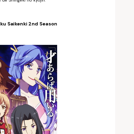
l de Shingeki no kyojin.
ku Saikenki 2nd Season