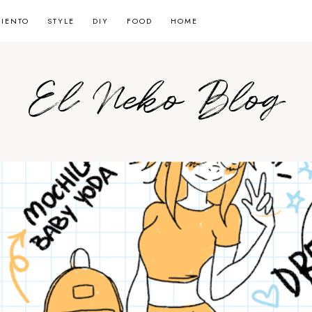
MIENTO
STYLE
DIY
FOOD
HOME
El Neko Blog