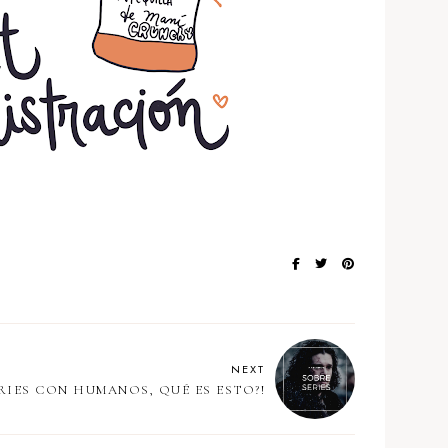
NEXT
RIES CON HUMANOS, QUÉ ES ESTO?!