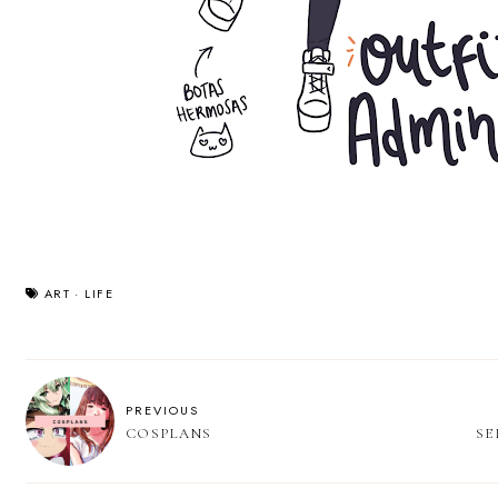
ART
·
LIFE
PREVIOUS
COSPLANS
SE